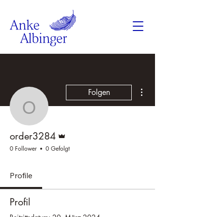
Weitere Optionen
Folgen
order3284
Administrator
order3284
0 Follower
0 Gefolgt
Profile
Profil