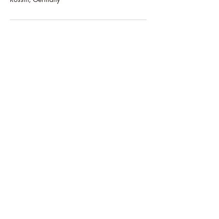
Kontakt
E-Mail:
anke.albinger@gmx.de
Telefon:
0162 600 79 10